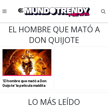
NOTICIAS
EL HOMBRE QUE MATÓ A
CULTURA POP
DON QUIJOTE
CIENCIA Y TECNOLOGÍA
VIDA
SOCIEDAD
CULTURIZANDO.COM
'El hombre que mató a Don
Quijote' la película maldita
LO MÁS LEÍDO