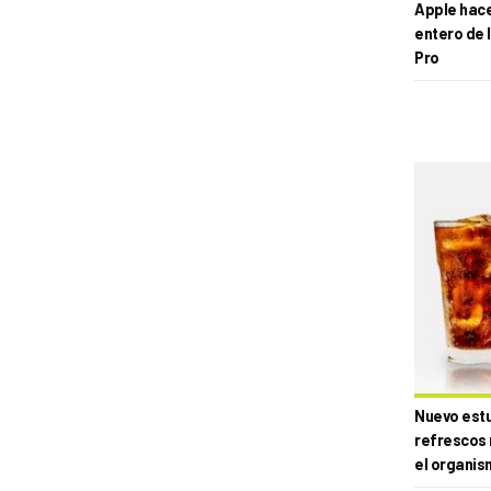
Apple hace 
entero de 
Pro
Nuevo estud
refrescos 
el organis