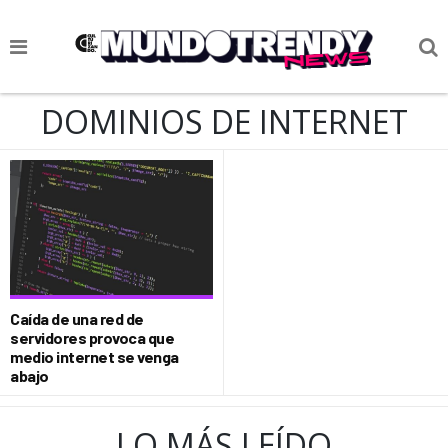
NOTICIAS
DOMINIOS DE INTERNET
CULTURA POP
CIENCIA Y TECNOLOGÍA
VIDA
SOCIEDAD
CULTURIZANDO.COM
Caída de una red de
servidores provoca que
medio internet se venga
abajo
LO MÁS LEÍDO