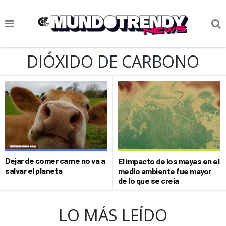
NOTICIAS
DIÓXIDO DE CARBONO
CULTURA POP
CIENCIA Y TECNOLOGÍA
VIDA
SOCIEDAD
CULTURIZANDO.COM
Dejar de comer carne no va a
El impacto de los mayas en el
salvar el planeta
medio ambiente fue mayor
de lo que se creía
LO MÁS LEÍDO