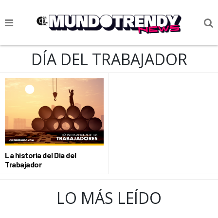
NOTICIAS
DÍA DEL TRABAJADOR
CULTURA POP
CIENCIA Y TECNOLOGÍA
VIDA
SOCIEDAD
CULTURIZANDO.COM
La historia del Día del
Trabajador
LO MÁS LEÍDO