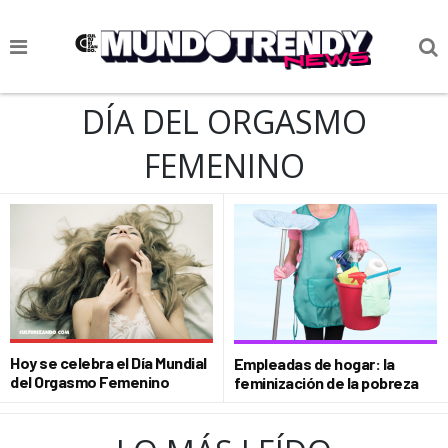
NOTICIAS
DÍA DEL ORGASMO
CULTURA POP
FEMENINO
CIENCIA Y TECNOLOGÍA
VIDA
SOCIEDAD
CULTURIZANDO.COM
Hoy se celebra el Día Mundial
Empleadas de hogar: la
del Orgasmo Femenino
feminización de la pobreza