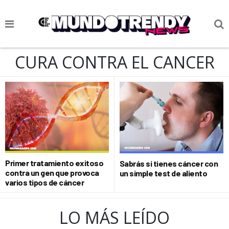
NOTICIAS
CURA CONTRA EL CANCER
CULTURA POP
CIENCIA Y TECNOLOGÍA
VIDA
SOCIEDAD
CULTURIZANDO.COM
Primer tratamiento exitoso
Sabrás si tienes cáncer con
contra un gen que provoca
un simple test de aliento
varios tipos de cáncer
LO MÁS LEÍDO