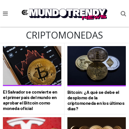
NOTICIAS
CRIPTOMONEDAS
CULTURA POP
CIENCIA Y TECNOLOGÍA
VIDA
SOCIEDAD
CULTURIZANDO.COM
El Salvador se convierte en
Bitcoin: ¿A qué se debe el
el primer país del mundo en
desplomo de la
aprobar el Bitcoin como
criptomoneda en los últimos
moneda oficial
días?