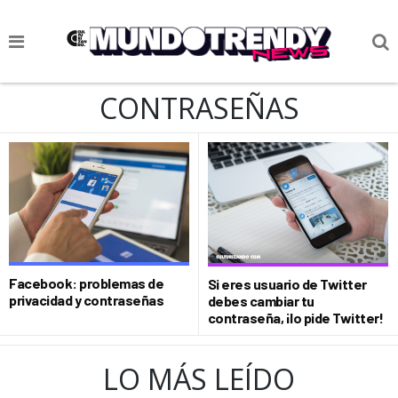
NOTICIAS
CONTRASEÑAS
CULTURA POP
CIENCIA Y TECNOLOGÍA
VIDA
SOCIEDAD
CULTURIZANDO.COM
Facebook: problemas de
Si eres usuario de Twitter
privacidad y contraseñas
debes cambiar tu
contraseña, ¡lo pide Twitter!
LO MÁS LEÍDO