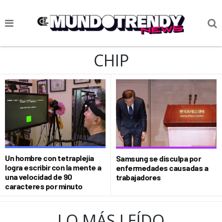
NOTICIAS
CHIP
CULTURA POP
CIENCIA Y TECNOLOGÍA
VIDA
SOCIEDAD
CULTURIZANDO.COM
Un hombre con tetraplejia
Samsung se disculpa por
logra escribir con la mente a
enfermedades causadas a
una velocidad de 90
trabajadores
caracteres por minuto
LO MÁS LEÍDO