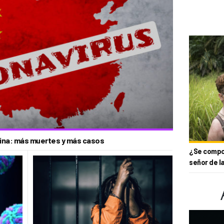
China: más muertes y más casos
¿Se compor
señor de l