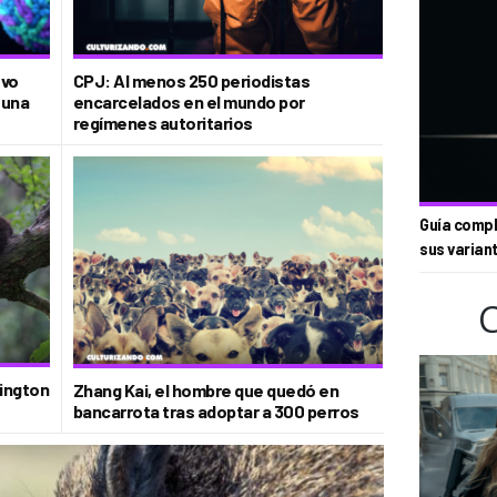
evo
CPJ: Al menos 250 periodistas
 una
encarcelados en el mundo por
regímenes autoritarios
Guía compl
sus varian
hington
Zhang Kai, el hombre que quedó en
bancarrota tras adoptar a 300 perros