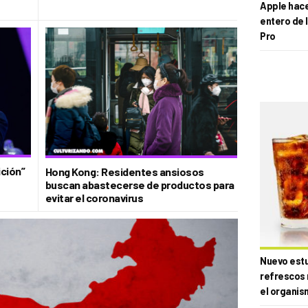
Apple hace 
entero de 
Pro
ición”
Hong Kong: Residentes ansiosos
buscan abastecerse de productos para
evitar el coronavirus
Nuevo estud
refrescos 
el organis