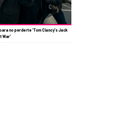
para no perderte 'Tom Clancy's Jack
t War'