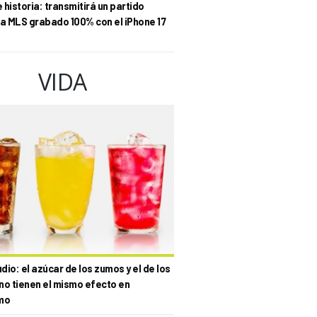
historia: transmitirá un partido
la MLS grabado 100% con el iPhone 17
VIDA
io: el azúcar de los zumos y el de los
no tienen el mismo efecto en
mo