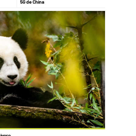
5G de China
ívoro