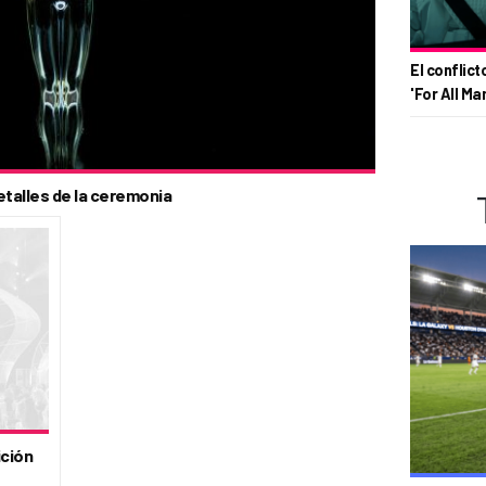
El conflict
'For All Ma
talles de la ceremonia
ición