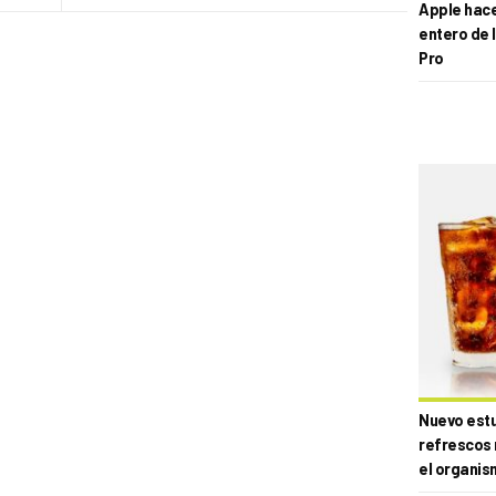
Apple hace 
entero de 
Pro
Nuevo estud
refrescos 
el organis