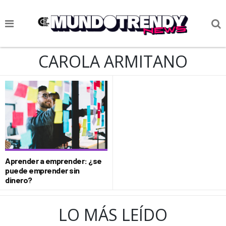
NOTICIAS
CAROLA ARMITANO
CULTURA POP
CIENCIA Y TECNOLOGÍA
VIDA
SOCIEDAD
CULTURIZANDO.COM
Aprender a emprender: ¿se
puede emprender sin
dinero?
LO MÁS LEÍDO