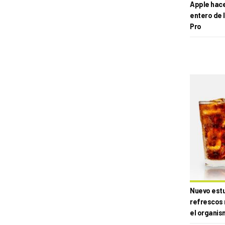
Apple hace 
entero de 
Pro
Nuevo estud
refrescos 
el organis