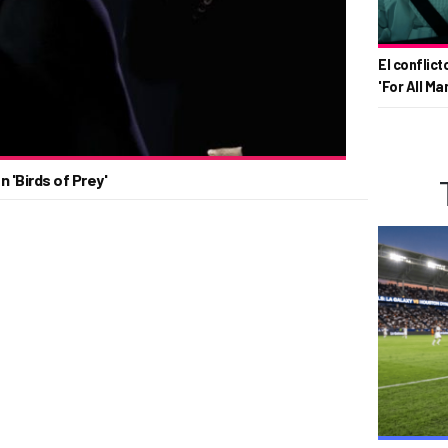
El conflict
'For All Ma
 'Birds of Prey'