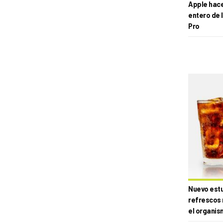
Apple hace 
entero de 
Pro
Nuevo estud
refrescos 
el organis