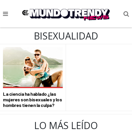
NOTICIAS
BISEXUALIDAD
CULTURA POP
CIENCIA Y TECNOLOGÍA
VIDA
SOCIEDAD
CULTURIZANDO.COM
La ciencia ha hablado ¿las
mujeres son bisexuales y los
hombres tienen la culpa?
LO MÁS LEÍDO