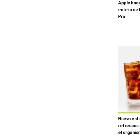
Apple hace 
entero de 
Pro
Nuevo estud
refrescos 
el organis