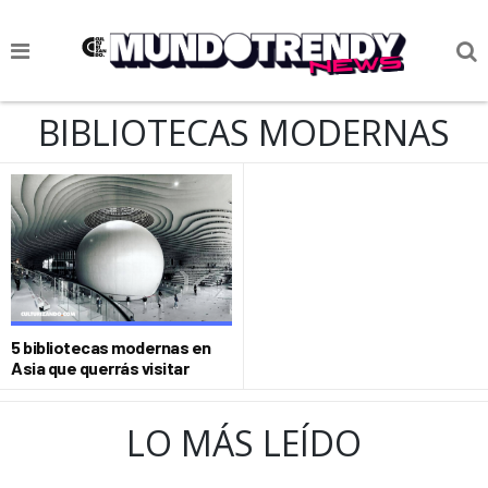
NOTICIAS
BIBLIOTECAS MODERNAS
CULTURA POP
CIENCIA Y TECNOLOGÍA
VIDA
SOCIEDAD
CULTURIZANDO.COM
5 bibliotecas modernas en
Asia que querrás visitar
LO MÁS LEÍDO