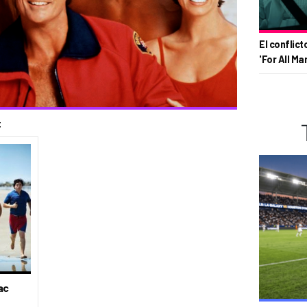
El conflict
'For All Ma
t
ac