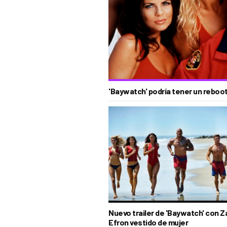
'Baywatch' podría tener un reboo
Nuevo trailer de 'Baywatch' con Z
Efron vestido de mujer