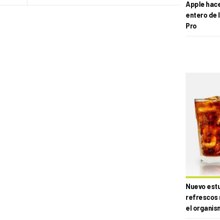
Apple hace 
entero de 
Pro
Nuevo estud
refrescos 
el organis