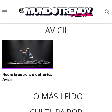
NOTICIAS
AVICII
CULTURA POP
CIENCIA Y TECNOLOGÍA
VIDA
SOCIEDAD
Muere la estrella electrónica
CULTURIZANDO.COM
Avicii
LO MÁS LEÍDO