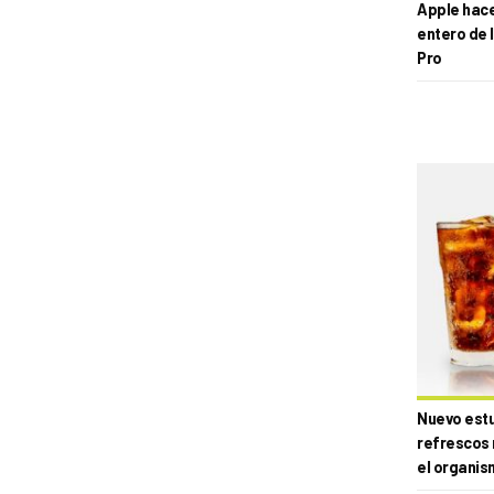
Apple hace 
entero de 
Pro
Nuevo estud
refrescos 
el organis