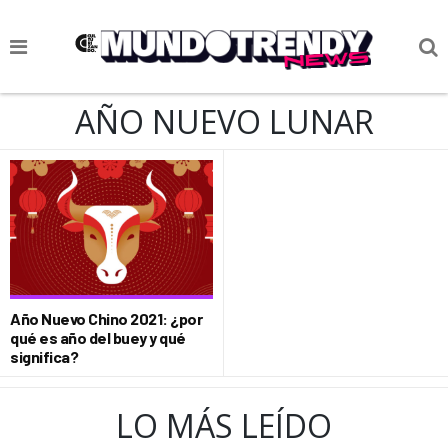
NOTICIAS
AÑO NUEVO LUNAR
CULTURA POP
CIENCIA Y TECNOLOGÍA
VIDA
SOCIEDAD
CULTURIZANDO.COM
Año Nuevo Chino 2021: ¿por
qué es año del buey y qué
significa?
LO MÁS LEÍDO