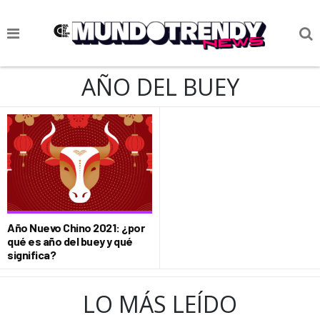
NOTICIAS
AÑO DEL BUEY
CULTURA POP
CIENCIA Y TECNOLOGÍA
VIDA
SOCIEDAD
CULTURIZANDO.COM
Año Nuevo Chino 2021: ¿por
qué es año del buey y qué
significa?
LO MÁS LEÍDO