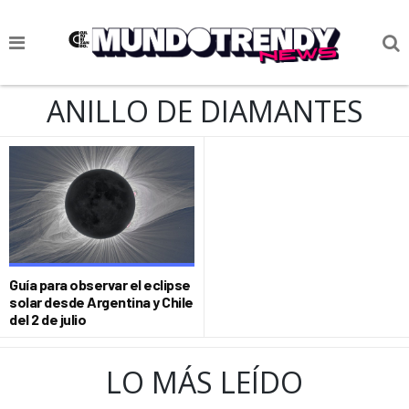
NOTICIAS
ANILLO DE DIAMANTES
CULTURA POP
CIENCIA Y TECNOLOGÍA
VIDA
SOCIEDAD
CULTURIZANDO.COM
Guía para observar el eclipse
solar desde Argentina y Chile
del 2 de julio
LO MÁS LEÍDO