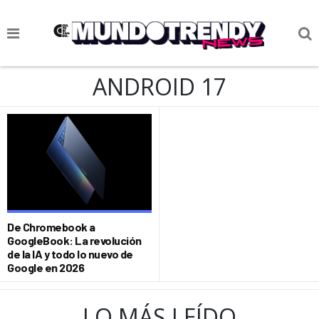
NOTICIAS
ANDROID 17
CULTURA POP
CIENCIA Y TECNOLOGÍA
VIDA
SOCIEDAD
CULTURIZANDO.COM
De Chromebook a
GoogleBook: La revolución
de la IA y todo lo nuevo de
Google en 2026
LO MÁS LEÍDO