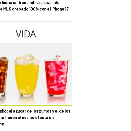
historia: transmitirá un partido
la MLS grabado 100% con el iPhone 17
VIDA
io: el azúcar de los zumos y el de los
no tienen el mismo efecto en
mo