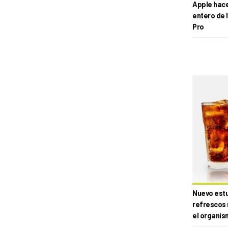
Apple hace 
entero de 
Pro
Nuevo estud
refrescos 
el organis