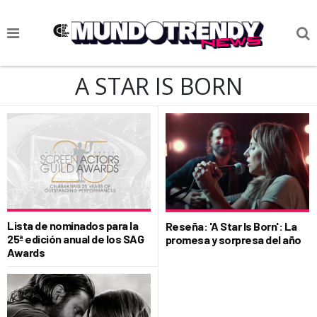
NOTICIAS
A STAR IS BORN
CULTURA POP
CIENCIA Y TECNOLOGÍA
VIDA
SOCIEDAD
CULTURIZANDO.COM
Lista de nominados para la
Reseña: 'A Star Is Born': La
25ª edición anual de los SAG
promesa y sorpresa del año
Awards