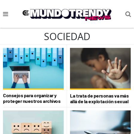
NOTICIAS
SOCIEDAD
CULTURA POP
CIENCIA Y TECNOLOGÍA
VIDA
SOCIEDAD
CULTURIZANDO.COM
Consejos para organizar y
La trata de personas va más
proteger nuestros archivos
allá de la explotación sexual