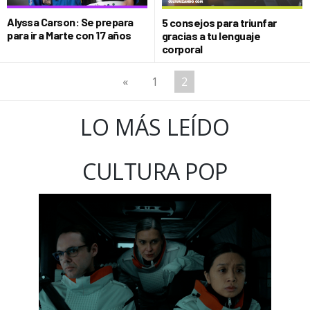
Alyssa Carson: Se prepara
5 consejos para triunfar
para ir a Marte con 17 años
gracias a tu lenguaje
corporal
«
1
2
LO MÁS LEÍDO
CULTURA POP